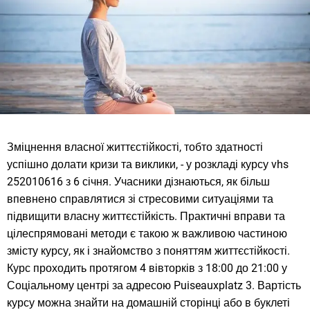
Зміцнення власної життєстійкості, тобто здатності
успішно долати кризи та виклики, - у розкладі курсу vhs
252010616 з 6 січня. Учасники дізнаються, як більш
впевнено справлятися зі стресовими ситуаціями та
підвищити власну життєстійкість. Практичні вправи та
цілеспрямовані методи є такою ж важливою частиною
змісту курсу, як і знайомство з поняттям життєстійкості.
Курс проходить протягом 4 вівторків з 18:00 до 21:00 у
Соціальному центрі за адресою Puiseauxplatz 3. Вартість
курсу можна знайти на домашній сторінці або в буклеті