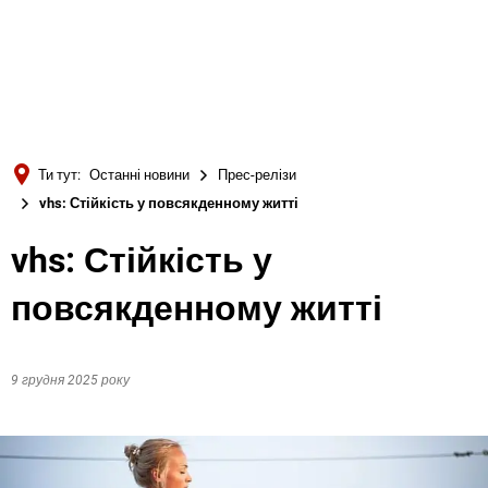
Türkçe
Українська
ПОШУК
Polski
Português
Ти тут:
Останні новини
Прес-релізи
Română
vhs: Стійкість у повсякденному житті
Български
vhs: Стійкість у
Русский
повсякденному житті
Deutsch
MENÜ
9 грудня 2025 року