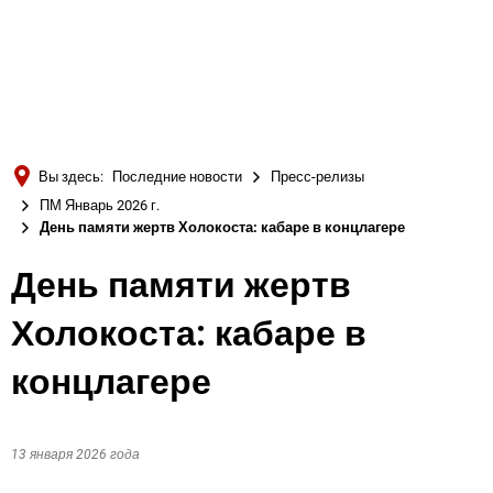
Türkçe
Українська
ПОИСК
Polski
Português
Вы здесь:
Последние новости
Пресс-релизы
Română
ПМ Январь 2026 г.
День памяти жертв Холокоста: кабаре в концлагере
Български
Русский
День памяти жертв
Deutsch
MENÜ
Холокоста: кабаре в
концлагере
13 января 2026 года