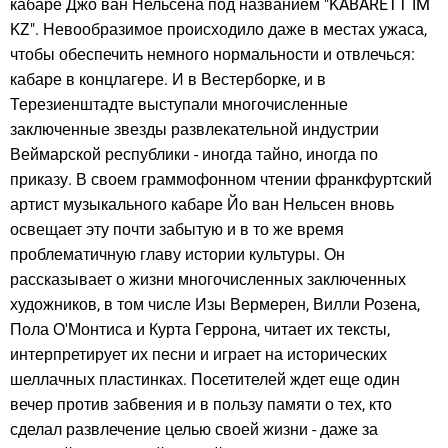
кабаре Джо ван Нельсена под названием "KABARETT IM
KZ". Невообразимое происходило даже в местах ужаса,
чтобы обеспечить немного нормальности и отвлечься:
кабаре в концлагере. И в Вестерборке, и в
Терезиенштадте выступали многочисленные
заключенные звезды развлекательной индустрии
Веймарской республики - иногда тайно, иногда по
приказу. В своем граммофонном чтении франкфуртский
артист музыкального кабаре Йо ван Нельсен вновь
освещает эту почти забытую и в то же время
проблематичную главу истории культуры. Он
рассказывает о жизни многочисленных заключенных
художников, в том числе Изы Вермерен, Вилли Розена,
Пола О'Монтиса и Курта Геррона, читает их тексты,
интерпретирует их песни и играет на исторических
шеллачных пластинках. Посетителей ждет еще один
вечер против забвения и в пользу памяти о тех, кто
сделал развлечение целью своей жизни - даже за