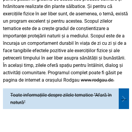
hrănitoare realizate din plante sălbatice. Și pentru că
exercițiile fizice în aer liber sunt, de asemenea, o temă, există
un program excelent și pentru acestea. Scopul zilelor
tematice este de a crește gradul de conștientizare a
importanței protejării naturii și a mediului. Scopul este de a
încuraja un comportament durabil în viața de zi cu zi și de a
face tangibile efectele pozitive ale exercițiilor fizice și ale
petrecerii timpului în aer liber asupra sănătății și bunăstării.
În același timp, zilele oferă spațiu pentru întâlniri, dialog și
activități comunitare. Programul complet poate fi găsit pe
pagina de internet a orașului Rodgau
www.rodgau.de.
Toate informațiile despre zilele tematice "Afară în
natură"