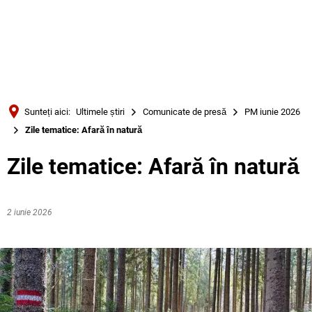
Türkçe
Українська
CĂUTARE
Polski
Português
Sunteți aici:
Ultimele știri
Comunicate de presă
PM iunie 2026
Română
Zile tematice: Afară în natură
Български
Zile tematice: Afară în natură
Русский
Deutsch
MENÜ
2 iunie 2026