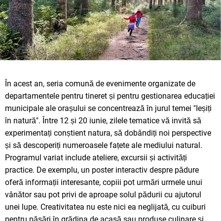
În acest an, seria comună de evenimente organizate de
departamentele pentru tineret și pentru gestionarea educației
municipale ale orașului se concentrează în jurul temei "Ieșiți
în natură". Între 12 și 20 iunie, zilele tematice vă invită să
experimentați conștient natura, să dobândiți noi perspective
și să descoperiți numeroasele fațete ale mediului natural.
Programul variat include ateliere, excursii și activități
practice. De exemplu, un poster interactiv despre pădure
oferă informații interesante, copiii pot urmări urmele unui
vânător sau pot privi de aproape solul pădurii cu ajutorul
unei lupe. Creativitatea nu este nici ea neglijată, cu cuiburi
pentru păsări în grădina de acasă sau produse culinare și