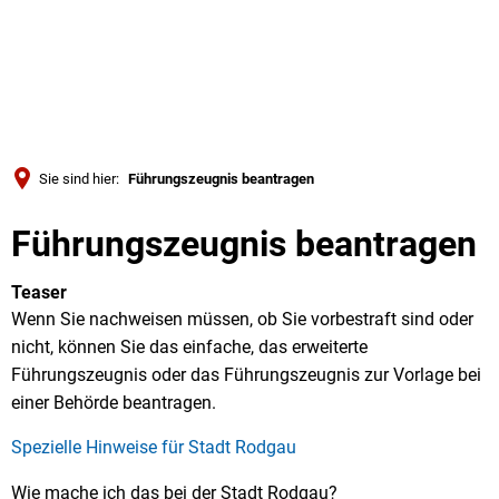
Türkçe
Українська
SUCHE
Polski
Português
Sie sind hier:
Führungszeugnis beantragen
Română
Führungszeugnis beantragen
Български
Русский
Teaser
Deutsch
Wenn Sie nachweisen müssen, ob Sie vorbestraft sind oder
MENÜ
nicht, können Sie das einfache, das erweiterte
Führungszeugnis oder das Führungszeugnis zur Vorlage bei
einer Behörde beantragen.
Spezielle Hinweise für Stadt Rodgau
Wie mache ich das bei der Stadt Rodgau?