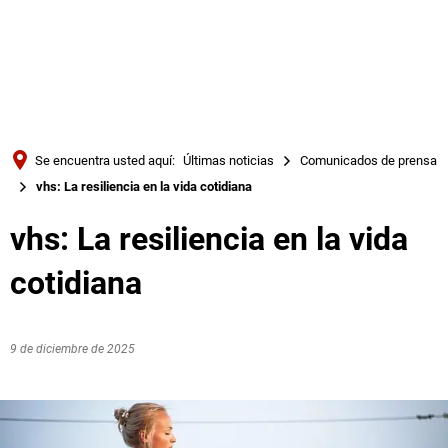
Türkçe
Українська
BUSQUE EN
Polski
Português
Se encuentra usted aquí:
Últimas noticias
Comunicados de prensa
Română
vhs: La resiliencia en la vida cotidiana
Български
vhs: La resiliencia en la vida
Русский
cotidiana
Deutsch
MENÜ
9 de diciembre de 2025