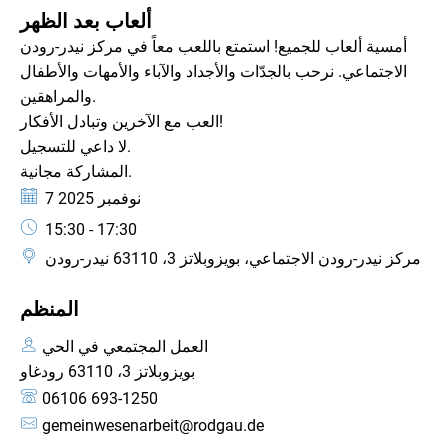
الفئة: حدث
ألعاب بعد الظهر
أمسية ألعاب للجميع! استمتع باللعب معاً في مركز نيدر-رودن
الاجتماعي. نرحب بالجدّات والأجداد والآباء والأمهات والأطفال
والمراهقين.
العب مع الآخرين وتبادل الأفكار!
لا داعي للتسجيل.
المشاركة مجانية.
التاريخ:
7 نوفمبر 2025
الوقت:
15:30 - 17:30
مركز نيدر-رودن الاجتماعي، بويزوبلاتز 3، 63110 نيدر-رودن
المنظم
العمل المجتمعي في الحي
بويزوبلاتز 3، 63110 رودغاو
06106 693-1250
gemeinwesenarbeit@rodgau.de