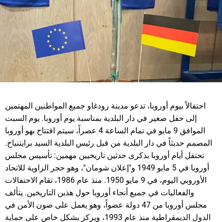
احتفالاً بيوم أوروبا، تدعو مدينة رودغاو جميع المواطنين المهتمين
إلى حفل صغير في دار البلدية بمناسبة يوم أوروبا. يوم السبت
الموافق 9 مايو في تمام الساعة 4 عصراً، سيتم افتتاح بهو أوروبا
المصمم حديثاً في دار البلدية من قبل رئيس البلدية السيد برايتنباخ.
تحتفل أيام أوروبا بذكرى حدثين تاريخيين مهمين: تأسيس مجلس
أوروبا في 5 مايو 1949 و"إعلان شومان"، وهو حجر الزاوية للاتحاد
الأوروبي اليوم، في 9 مايو 1950. منذ عام 1986، تقام الاحتفالات
والفعاليات في جميع أنحاء أوروبا حول هذين التاريخين. يتألف
مجلس أوروبا من 47 دولة عضواً، وهو يعمل على صون الأمن في
الدول الديمقراطية منذ عام 1993، ويركز بشكل خاص على حماية