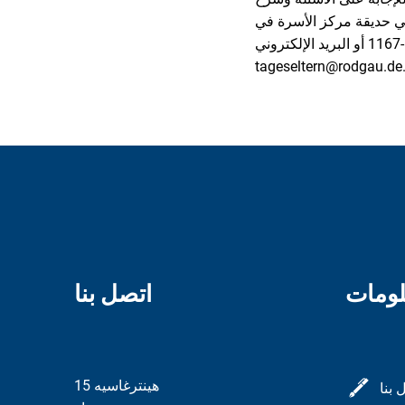
Alter W. لن يقام الحدث إلا إذا كان الطقس جيدًا وليس إذا
أمطرت. يُرجى التسجيل بحلول 4 مايو في مكتب مُربّي الأطفال أو الهاتف 06106 693-1167 أو البريد الإلكتروني
tageseltern@rodgau.de
لومات
اتصل بنا
هينترغاسيه 15
 بنا