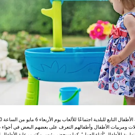
ائلات ومربيات الأطفال وأطفالهم التعرف على بعضهم البعض في أجواء غ
لنهارية للأطفال "أثناء العمل". كما سيحضر رئيس مكتب رعاية الأطفال 