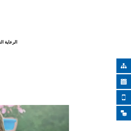
Türkçe
أعمال المدينة
Українська
بحث
Polski
Português
الرعاية ال
Română
Български
Русский
Deutsch
MENÜ